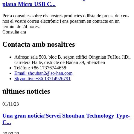
plana Micro USB C...
Per a consultes sobre els nostres productes o llista de preus, deixeu-
nos el vostre correu electrònic i ens posarem en contacte en un
termini de 24 hores.
Consulta ara
Contacta amb nosaltres
Adreça: sala 503, bloc B, segon edifici Qingnian FuHua JiDi,
carretera Haile, districte de Baoan 39, Shenzhen
Telèfon: +86 17376744658
Email: shouhan2@so-han.com
Skype:live:+86 13714926791
últimes notícies
01/11/23
Una gran notícia!Servei Shouhan Technology Type-
C...
29/07/23