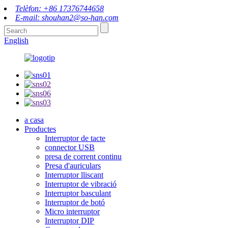
Telèfon: +86 17376744658
E-mail: shouhan2@so-han.com
English
a casa
Productes
Interruptor de tacte
connector USB
presa de corrent continu
Presa d'auriculars
Interruptor lliscant
Interruptor de vibració
Interruptor basculant
Interruptor de botó
Micro interruptor
Interruptor DIP