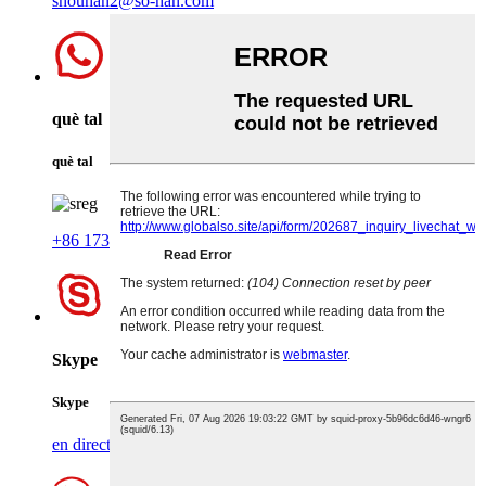
shouhan2@so-han.com
què tal
què tal
+86 17376744658
Skype
Skype
en directe: +86 13714926791