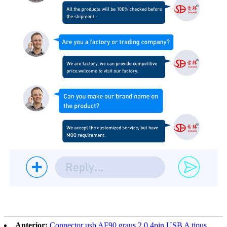
Anterior:
Connector usb AF90 graus 2.0 4pin USB A tipus