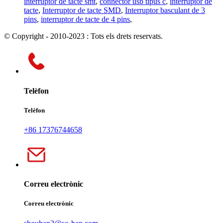
interruptor de tacte smt
,
connector usb tipus c
,
interruptor de
tacte
,
Interruptor de tacte SMD
,
Interruptor basculant de 3
pins
,
interruptor de tacte de 4 pins
,
© Copyright - 2010-2023 : Tots els drets reservats.
Telèfon
Telèfon
+86 17376744658
Correu electrònic
Correu electrònic