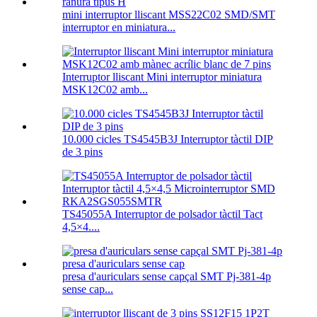
mini interruptor lliscant MSS22C02 SMD/SMT
interruptor en miniatura...
Interruptor lliscant Mini interruptor miniatura
MSK12C02 amb...
10.000 cicles TS4545B3J Interruptor tàctil DIP
de 3 pins
TS45055A Interruptor de polsador tàctil Tact
4,5×4....
presa d'auriculars sense capçal SMT Pj-381-4p
sense cap...