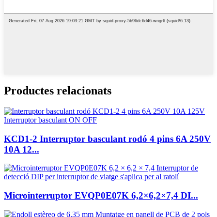
Productes relacionats
KCD1-2 Interruptor basculant rodó 4 pins 6A 250V
10A 12...
Microinterruptor EVQP0E07K 6,2×6,2×7,4 DI...