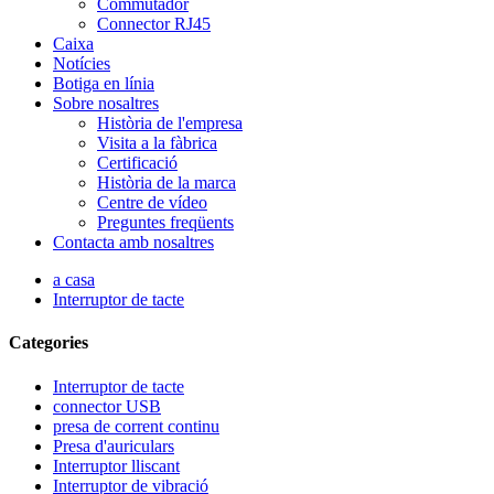
Commutador
Connector RJ45
Caixa
Notícies
Botiga en línia
Sobre nosaltres
Història de l'empresa
Visita a la fàbrica
Certificació
Història de la marca
Centre de vídeo
Preguntes freqüents
Contacta amb nosaltres
a casa
Interruptor de tacte
Categories
Interruptor de tacte
connector USB
presa de corrent continu
Presa d'auriculars
Interruptor lliscant
Interruptor de vibració