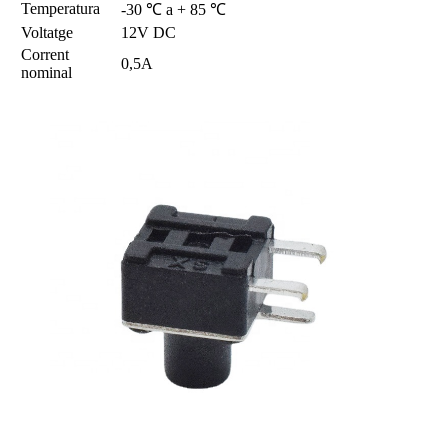
Temperatura
-30 ℃ a + 85 ℃
Voltatge
12V DC
Corrent
0,5A
nominal