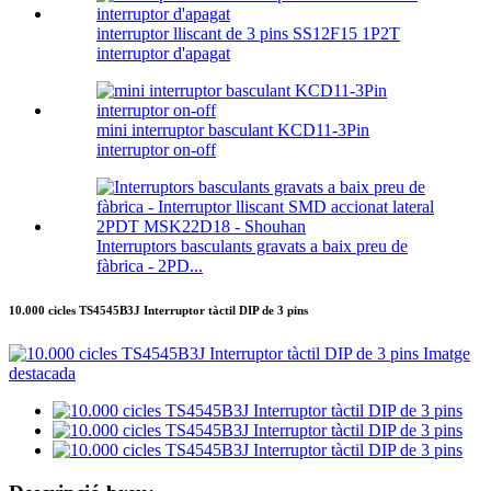
interruptor lliscant de 3 pins SS12F15 1P2T
interruptor d'apagat
mini interruptor basculant KCD11-3Pin
interruptor on-off
Interruptors basculants gravats a baix preu de
fàbrica - 2PD...
10.000 cicles TS4545B3J Interruptor tàctil DIP de 3 pins