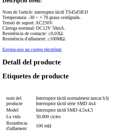
Descripció breu:
Nom de l'article: interruptor tàctil TS4545B3J
Temperatura: -30 ~ + 70 graus centígrads.
Tensió de suport: AC250V.
Càrrega nominal: DC12V 50mA.
Resistència de contacte: ≤0,03Ω.
Resistència d'aïllament: ≥100MΩ.
Envieu-nos un correu electrònic
Detall del producte
Etiquetes de producte
nom del
Interruptor tàctil normalment tancat b3j
producte
Interruptor tàctil sèrie SMD 4x4
Model
Interruptor tàctil SMD 4,5x4,5
La vida
50.000 cicles
Resistència
100 mΩ
d'aïllament