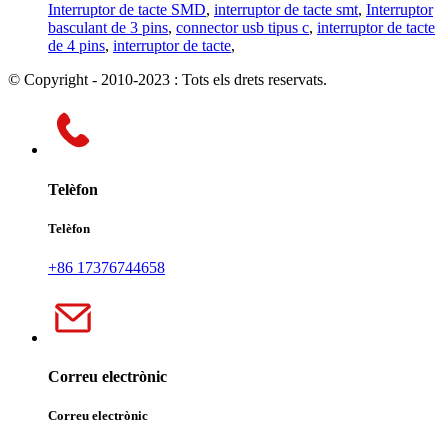
Interruptor de tacte SMD
,
interruptor de tacte smt
,
Interruptor
basculant de 3 pins
,
connector usb tipus c
,
interruptor de tacte
de 4 pins
,
interruptor de tacte
,
© Copyright - 2010-2023 : Tots els drets reservats.
Telèfon
Telèfon
+86 17376744658
Correu electrònic
Correu electrònic