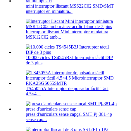
mini interruptor lliscant MSS22C02 SMD/SMT
interruptor en miniatura...
Interruptor lliscant Mini interruptor miniatura
MSK12C02 amb...
10.000 cicles TS4545B3J Interruptor tàctil DIP
de 3 pins
TS45055A Interruptor de polsador tàctil Tact
4,5×4....
presa d'auriculars sense capçal SMT Pj-381-4p
sense cap...