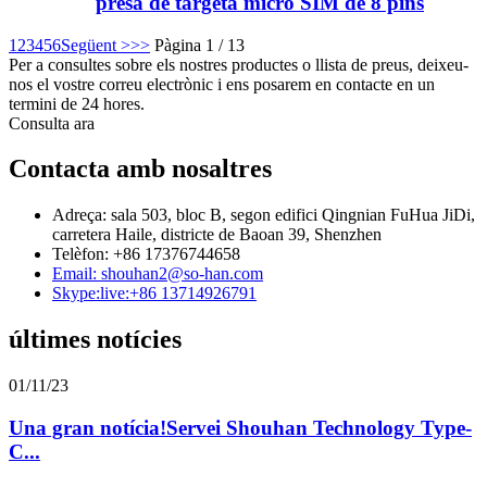
presa de targeta micro SIM de 8 pins
1
2
3
4
5
6
Següent >
>>
Pàgina 1 / 13
Per a consultes sobre els nostres productes o llista de preus, deixeu-
nos el vostre correu electrònic i ens posarem en contacte en un
termini de 24 hores.
Consulta ara
Contacta amb nosaltres
Adreça: sala 503, bloc B, segon edifici Qingnian FuHua JiDi,
carretera Haile, districte de Baoan 39, Shenzhen
Telèfon: +86 17376744658
Email: shouhan2@so-han.com
Skype:live:+86 13714926791
últimes notícies
01/11/23
Una gran notícia!Servei Shouhan Technology Type-
C...