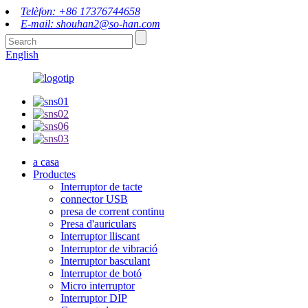
Telèfon: +86 17376744658
E-mail: shouhan2@so-han.com
English
a casa
Productes
Interruptor de tacte
connector USB
presa de corrent continu
Presa d'auriculars
Interruptor lliscant
Interruptor de vibració
Interruptor basculant
Interruptor de botó
Micro interruptor
Interruptor DIP