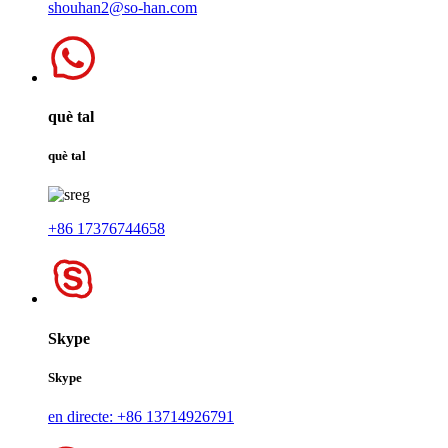
shouhan2@so-han.com
què tal
què tal
+86 17376744658
Skype
Skype
en directe: +86 13714926791