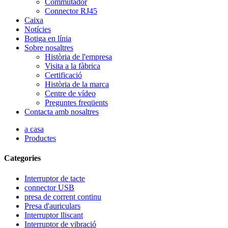
Commutador
Connector RJ45
Caixa
Notícies
Botiga en línia
Sobre nosaltres
Història de l'empresa
Visita a la fàbrica
Certificació
Història de la marca
Centre de vídeo
Preguntes freqüents
Contacta amb nosaltres
a casa
Productes
Categories
Interruptor de tacte
connector USB
presa de corrent continu
Presa d'auriculars
Interruptor lliscant
Interruptor de vibració