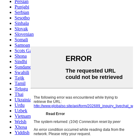
Persian
Punjabi
Serbian
Sesotho
Sinhala
Slovak
Slovenian
Somali
Samoan
Scots Gaelic
Shona
Sindhi
Sundanese
Swahili
Tajik
Tamil
Telugu
Thai
Ukrainian
Urdu
Uzbek
Vietnamese
Welsh
Xhosa
Yiddish